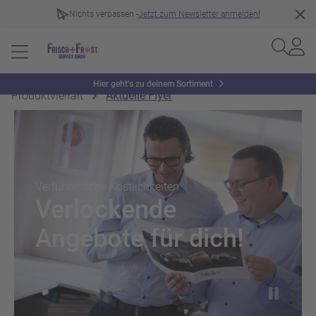
Nichts verpassen -
Jetzt zum Newsletter anmelden!
Hier geht’s zu deinem Sortiment
Produktvielfalt
Aktuelle Flyer
Slider überspringen
Verführerische Köstlichkeiten
Verlockende
Angebote für dich!