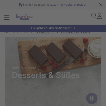
Nichts verpassen -
Jetzt zum Newsletter anmelden!
Hier geht’s zu deinem Sortiment
Produktvielfalt
Sortimente
Desserts & Süßes
Slider überspringen
Süße Verführung
Desserts & Süßes