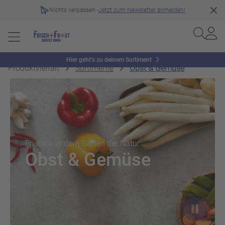
Nichts verpassen -
Jetzt zum Newsletter anmelden!
Hier geht’s zu deinem Sortiment
Produktvielfalt
Sortimente
Obst & Gemüse
Slider überspringen
Frisch aus dem Garten der Natur
Obst & Gemüse